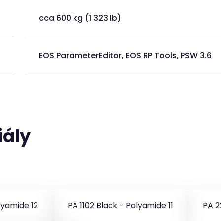
cca 600 kg (1 323 lb)
EOS ParameterEditor, EOS RP Tools, PSW 3.6
iály
lyamide 12
PA 1102 Black - Polyamide 11
PA 2