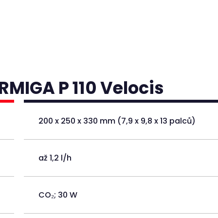
RMIGA P 110 Velocis
200 x 250 x 330 mm (7,9 x 9,8 x 13 palců)
až 1,2 l/h
CO₂; 30 W