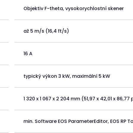
Objektiv F-theta, vysokorychlostní skener
až 5 m/s (16,4 ft/s)
16 A
typický výkon 3 kW, maximální 5 kW
1 320 x 1 067 x 2 204 mm (51,97 x 42,01 x 86,77
min. Software EOS ParameterEditor, EOS RP To