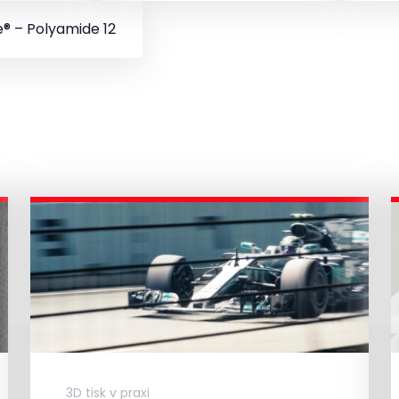
® – Polyamide 12
3D tisk v praxi