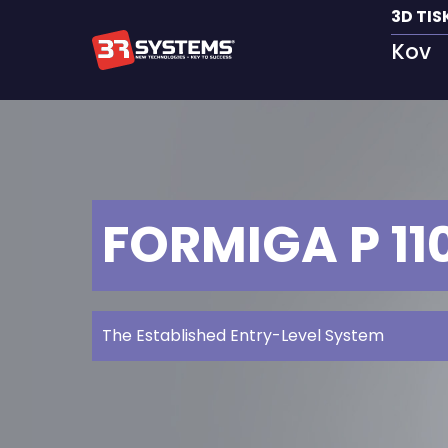
3D TIS
Kov
FORMIGA P 110
The Established Entry-Level System