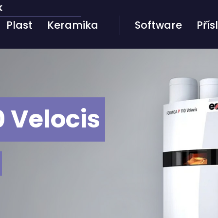
K
Plast
Keramika
Software
Přís
 Velocis