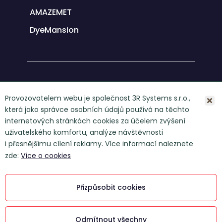
AMAZEMET
DyeMansion
O společnosti
Provozovatelem webu je společnost 3R Systems s.r.o.,
která jako správce osobních údajů používá na těchto
Kontakt
internetových stránkách cookies za účelem zvýšení
GDPR
uživatelského komfortu, analýze návštěvnosti
i přesnějšímu cílení reklamy. Více informací naleznete
COOKIES
zde:
Více o cookies
3R Systems s. r. o., © 2026
Vyrobil Manilot media s. r. o.
Přizpůsobit cookies
Tento web je chráněn službou
reCAPTCHA a platí zásady ochrany
Odmítnout všechny