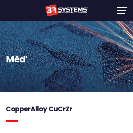
Měď
CopperAlloy CuCrZr