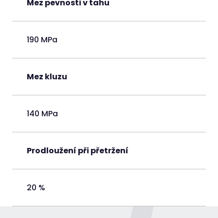
Mez pevnosti v tahu
190 MPa
Mez kluzu
140 MPa
Prodloužení při přetržení
20 %