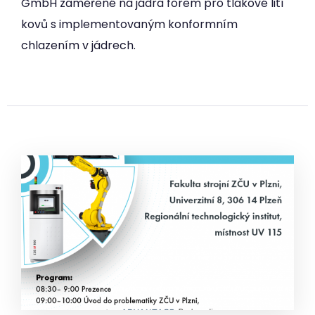
GmbH zaměřené na jádra forem pro tlakové lití
kovů s implementovaným konformním
chlazením v jádrech.